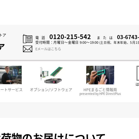
0120-215-542
トア
03-6743
電話
または
受付時間：
月曜日～金曜日 9:00～19:00
(土日祝、年末年始、5月1
ア
Eメールはこちら
は
ポートサービス
オプション/ソフトウェア
HPEまるごと情報局
presented by HPE DirectPlus
お荷物のお届けについて