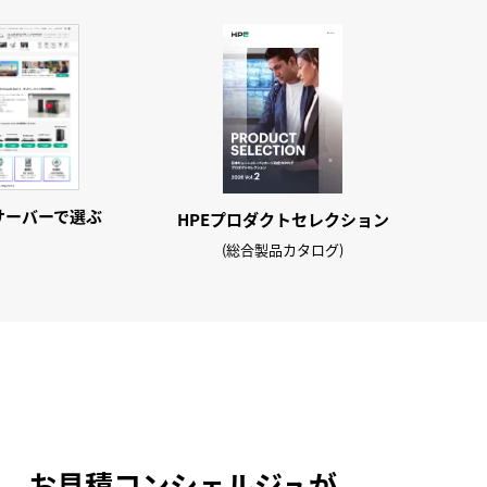
2サーバーで
選ぶ
HPE
プロダクト
セレクション
(総合製品カタログ)
お見積コンシェルジュが