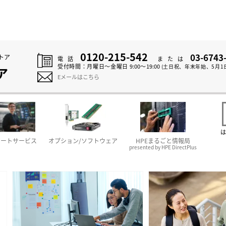
0120-215-542
03-6743
トア
電話
または
受付時間：
月曜日～金曜日 9:00～19:00
(土日祝、年末年始、5月1
ア
Eメールはこちら
は
ポートサービス
オプション/ソフトウェア
HPEまるごと情報局
presented by HPE DirectPlus