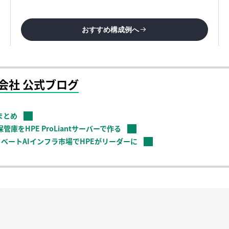
おすすめ構成例へ
会社 公式ブログ
トまとめ
庫をHPE ProLiantサーバーで作る
イベートAIインフラ市場でHPEがリーダーに
 Gen12 最適化 ～複雑なワークロードへのパフォーマンス～ その3
Compute Gen12のご紹介
 Gen12 最適化 ～複雑なワークロードへのパフォーマンス～ その1
 Gen12 最適化 ～複雑なワークロードへのパフォーマンス～ その2
Gen12 安心 ～業界に先駆けたセキュリティ～