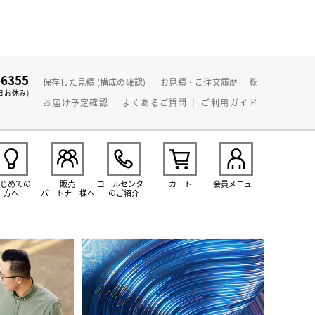
-6355
保存した見積 (構成の確認)
お見積・ご注文履歴 一覧
日お休み)
お届け予定確認
よくあるご質問
ご利用ガイド
じめての
販売
コールセンター
カート
会員メニュー
方へ
パートナー様へ
のご紹介