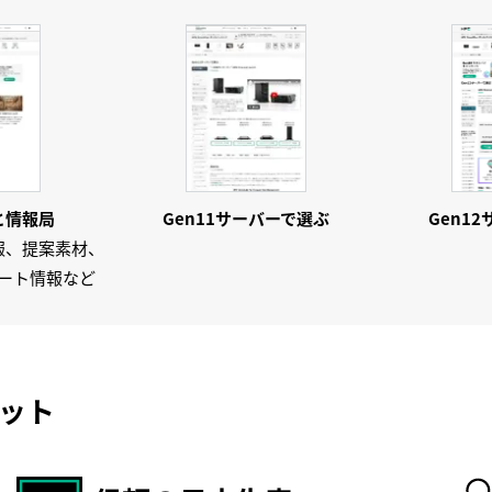
en12 自動化 ～AI主導の運用管理～
るHPE社員が液冷技術を語る
ギー効率の向上と冷却
報サイトをリニューアルしました～
25イベントレポート
省エネルギー対策
接続の最適化
024 ～
と情報局
Gen11サーバーで
選ぶ
Gen1
セキュア消去” は本当に “セキュア” なのか？
報、提案素材、
したサーバー復旧
ート情報など
Oを使った魅惑の在宅勤務 ～
→
I推論サーバーって？
→
 サーバーの特長 その3 ー最適化ー (後編)
→
ット
 サーバーの特長 その3 ー最適化ー (前編)
→
11サーバーの特長 その2 ーセキュリティ・バイ・デザインー
→
 サーバーの特長 その1 ー直感的ー
→