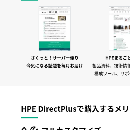
世界で最も安心なサーバーHPE ProLiant Compute G
【前世紀AI技術者が語るシリーズ】卓上扇風機を自作す
加速するITサステナビリティ‐AI時代に対応するエネル
HPE Linux技術情報サイトの歩き方～Linux技術情
ITサステナビリティ HPE Discover More AI 東京 20
進むサステナブルIT活用 ‐ AI普及に向けたサーバーの
HPE Aruba Networking ClientMatchによるWi-Fi
子供たちがAIとサーバーを学んだ日 ～ HPE Family Day 2
さくっと！サーバー便り
HPEまるご
HPE ProLiant Gen11サーバーの “One-button 
今気になる話題を
毎月お届け
製品資料、技術情
予期せぬセキュリティソフトウェアの障害とiLOを活用
構成ツール、サポ
HPE ProLiant Gen11サーバーは改ざんできるのか？
→
自宅から会社のARMサーバーにLinuxを入れよう ～ iL
【前世紀AI技術者が語るシリーズ】AI学習サーバーとA
HPE Linux技術情報サイトの歩き方の概要
→
【連載】一歩先行くサーバー HPE ProLiant Gen11
HPE DirectPlusで購入する
メリ
【連載】一歩先行くサーバー HPE ProLiant Gen11
【連載】一歩先行くサーバーHPE ProLiant Gen
【連載】一歩先行くサーバー HPE ProLiant Gen11