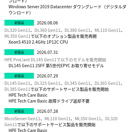
ンロード）
Windows Server 2019 Datacenter ダウングレード（デジタルダ
ウンロード）
2026.08.06
DL320 Gen11
、
DL360 Gen11
、
DL380 Gen11
、
ML110 Gen11
、
ML350 Gen11
で以下のオプション製品を販売再開
XeonS 4510 2.4GHz 1P12C CPU
2026.07.31
HPE ProLiant DL145 Gen11で以下のモデルを販売開始
DL145 Gen11 2SFF 第5世代EPYC お取り寄せモデル
2026.07.29
DL145 Gen11
、
DL325 Gen11
、
DL345 Gen11
、
DL365 Gen11
、
DL385 Gen11
で以下のサポートサービス製品を販売開始
HPE Tech Care Basic
HPE Tech Care Basic 故障ドライブ返却不要
2026.07.28
MicroServer Gen11
、
ML110 Gen11
、
ML350 Gen11
、
DL320
Gen11
で以下のサポートサービス製品を販売開始
HPE Tech Care Basic