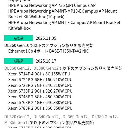
HPE Aruba Networking AP-735 (JP) Campus AP
HPE Aruba Networking AP-MNT-MP10-E Campus AP Mount
Bracket Kit Wall-box (10-pack)
HPE Aruba Networking AP-MNT-E Campus AP Mount Bracket
Kit Wall-box
2025.11.05
DL360 Gen10で以下のオプション製品を販売開始
Ethernet 1Gb 4ポート BASE-T I350-T4V2 NIC
2025.10.17
DL360 Gen12
、
DL380 Gen12
で以下のオプション製品を販売開始
Xeon 6714P 4.0GHz 8C 165W CPU
Xeon 6724P 3.6GHz 16C 210W CPU
Xeon 6728P 2.7GHz 24C 210W CPU
Xeon 6738P 2.9GHz 32C 270W CPU
Xeon 6748P 2.5GHz 48C 300W CPU
Xeon 6768P 2.4GHz 64C 330W CPU
Xeon 6788P 2.0GHz 86C 350W CPU
DL320 Gen12
、
DL340 Gen12
、
DL360 Gen12
、
DL380 Gen12
、
ML350 Gen12
で以下のオプション製品を販売開始