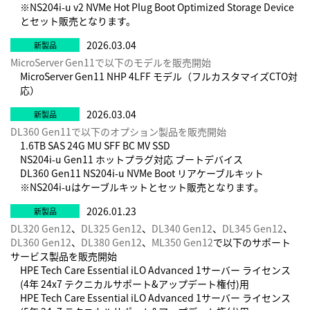
※NS204i-u v2 NVMe Hot Plug Boot Optimized Storage Device
とセット販売となります。
2026.03.04
MicroServer Gen11で以下のモデルを販売開始
MicroServer Gen11 NHP 4LFF モデル（フルカスタマイズCTO対
応）
2026.03.04
DL360 Gen11で以下のオプション製品を販売開始
1.6TB SAS 24G MU SFF BC MV SSD
NS204i-u Gen11 ホットプラグ対応 ブートデバイス
DL360 Gen11 NS204i-u NVMe Boot リアケーブルキット
※NS204i-uはケーブルキットとセット販売となります。
2026.01.23
DL320 Gen12
、
DL325 Gen12
、
DL340 Gen12
、
DL345 Gen12
、
DL360 Gen12
、
DL380 Gen12
、
ML350 Gen12
で以下のサポート
サービス製品を販売開始
HPE Tech Care Essential iLO Advanced 1サーバー ライセンス
(4年 24x7 テクニカルサポート&アップデート権付)用
HPE Tech Care Essential iLO Advanced 1サーバー ライセンス