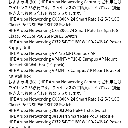
おすすめ構成①（HPE Aruba Networking Centralのご利用には
ライセンスが必要です。ライセンスのご購入については、別途
販売店へお問い合わせお願いいたします。）
HPE Aruba Networking CX 6300M 24 Smart Rate 1/2.5/5/10G
Class6 PoE 2SFP56 2SFP28 Switch
HPE Aruba Networking CX 6300L 24 Smart Rate 1/2.5/5/10G
Class6 PoE 2SFP56 2SFP28 L2 Switch
HPE Aruba Networking X372 54VDC 680W 100-240VAC Power
Supply Unit
HPE Aruba Networking AP-735 (JP) Campus AP
HPE Aruba Networking AP-MNT-MP10-E Campus AP Mount
Bracket Kit Wall-box (10-pack)
HPE Aruba Networking AP-MNT-E Campus AP Mount Bracket
Kit Wall-box
おすすめ構成②（HPE Aruba Networking Centralのご利用には
ライセンスが必要です。ライセンスのご購入については、別途
販売店へお問い合わせお願いいたします。）
HPE Aruba Networking CX 6300M 24 Smart Rate 1/2.5/5/10G
Class6 PoE 2SFP56 2SFP28 Switch
HPE Aruba Networking 2930M 24G PoE+ 1-slot Switch
HPE Aruba Networking 3810M 4 Smart Rate PoE+ Module
HPE Aruba Networking X372 54VDC 680W 100-240VAC Power
Supply Unit