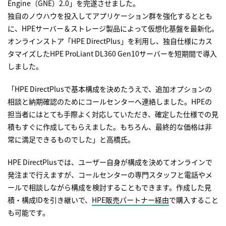
Engine（GNE）2.0」を完遂させました。
独自のノウハウを投入してアプリケーション群を強化するととも
に、HPEサーバー＆ストレージ製品によって仮想化基盤を最新化。
オンラインストア「HPE DirectPlus」を利用し、独自仕様にカス
タマイズしたHPE ProLiant DL360 Gen10サーバーを短期間で導入
しました。
「HPE DirectPlusで基本構成を決めたうえで、追加オプションの
相談と納期確認のためにコールセンターへ連絡しました。HPEの
担当者にはとても手際よく対応していただき、確定した仕様での見
積もすぐに作成してもらえました。もちろん、最終的な価格は非
常に満足できるものでした」と高橋氏。
HPE DirectPlusでは、ユーザー自身が構成を決めてオンラインで
発注まで行えますが、コールセンターの専門スタッフと電話やメ
ールで相談しながら構成を検討することもできます。作成した見
積・構成IDを引き継いで、
HPE販売パートナー経由
で購入すること
も可能です。