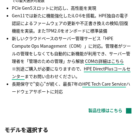
での最大選択可能数
PCIe Gen5スロットに対応し、高性能を実現
Gen11では新たに機能強化したiLO 6を搭載。HPE独自の電子
認証によるファームウェアの更新や不正書き換えの検知/回復
機能を実装。またTPM2.0をオンボードに標準装備
新しいクラウドベースのサーバー管理サービス「HPE
Compute Ops Management（COM）」に対応。管理者がツー
ルの管理をしなくても自動的に新機能が利用でき、サーバー管
理者を「管理のための管理」から解放
COMの詳細はこちら
※別途ご購入が必要になりますので、
HPE DirectPlusコールセ
ンター
までお問い合わせください。
長期保守で"安心"が続く、最長7年の
HPE Tech Care Service
ハ
ードウェアサポートに対応
製品仕様はこちら
モデルを選択する