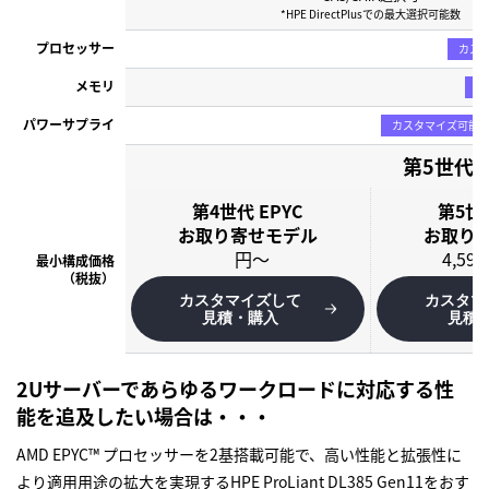
*HPE DirectPlusでの最大選択可能数
プロセッサー
カス
メモリ
カ
パワーサプライ
カスタマイズ可能
第5世代/
第4世代 EPYC
第5世代
お取り寄せモデル
お取り
円～
最小構成価格
（税抜）
カスタマイズして
カスタマ
見積・購入
見積
2Uサーバーであらゆるワークロードに対応する性
能を追及したい場合は・・・
AMD EPYC™ プロセッサーを2基搭載可能で、高い性能と拡張性に
より適用用途の拡大を実現する
HPE ProLiant DL385 Gen11
をおす