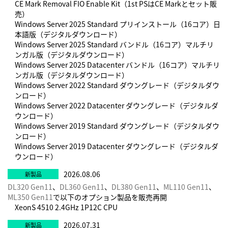
CE Mark Removal FIO Enable Kit（1st PSはCE Markとセット販
新登場: HPE ProLiant ML30 Gen10 PlusおよびHPE
売）
ProLiant DL20 Gen10 Plusサーバー
→
Windows Server 2025 Standard プリインストール（16コア）日
iLO、セキュリティ、ゼロトラスト、イントラネット
→
本語版（デジタルダウンロード）
Windows Server 2025 Standard バンドル（16コア）マルチリ
Windows Server 2022のダウングレード権をご存知でしょ
ンガル版（デジタルダウンロード）
うか。詳細をご確認ください。
→
Windows Server 2025 Datacenter バンドル（16コア）マルチリ
【連載 : 産業別ソリューション】TELCO – vRAN編
→
ンガル版（デジタルダウンロード）
HPE ProLiantとWindows Server 2022のセキュリティトレ
Windows Server 2022 Standard ダウングレード（デジタルダウ
ンロード）
ーニングビデオを公開しました！
→
Windows Server 2022 Datacenter ダウングレード（デジタルダ
Windows ServerとHPE ProLiantサーバーに対するサポー
ウンロード）
トオプションの概要
→
Windows Server 2019 Standard ダウングレード（デジタルダウ
【連載】HPE ProLiantがハイブリッドクラウドのインテリ
ンロード）
Windows Server 2019 Datacenter ダウングレード（デジタルダ
ジェントなコンピューティング基盤となる10の理由③：イン
ウンロード）
テリジェントな自動化
→
【連載】HPE ProLiantがハイブリッドクラウドのインテリ
2026.08.06
ジェントなコンピューティング基盤となる10の理由②：全方
DL320 Gen11
、
DL360 Gen11
、
DL380 Gen11
、
ML110 Gen11
、
ML350 Gen11
で以下のオプション製品を販売再開
位的なセキュリティ
→
XeonS 4510 2.4GHz 1P12C CPU
【連載】HPE ProLiantがハイブリッドクラウドのインテリ
ジェントなコンピューティング基盤となる10の理由①：ワー
2026.07.31