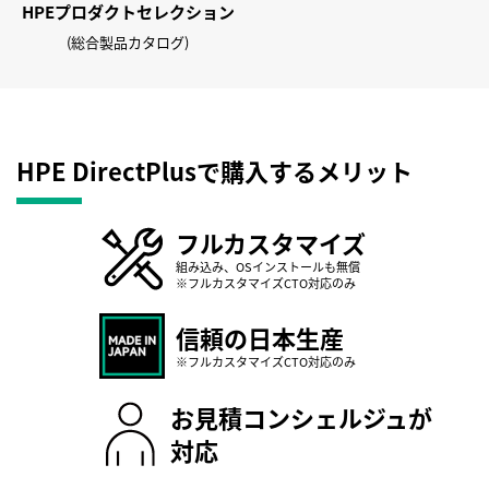
HPE
プロダクト
セレクション
HPE ProLiant Gen11サーバーの “One-button セキュア消
去” は本当に “セキュア” なのか？
(総合製品カタログ)
予期せぬセキュリティソフトウェアの障害とiLOを活用した
サーバー復旧
HPE ProLiant Gen11サーバーは改ざんできるのか？
→
自宅から会社のARMサーバーにLinuxを入れよう ～ iLOを使
HPE DirectPlusで購入する
メリット
った魅惑の在宅勤務 ～
→
【前世紀AI技術者が語るシリーズ】AI学習サーバーとAI推論
サーバーって？
→
フルカスタマイズ
HPE Linux技術情報サイトの歩き方の概要
→
組み込み、OSインストールも無償
※フルカスタマイズCTO対応のみ
【連載】一歩先行くサーバー HPE ProLiant Gen11 サーバ
ーの特長 その3 ー最適化ー (後編)
→
信頼の日本生産
【連載】一歩先行くサーバー HPE ProLiant Gen11 サーバ
※フルカスタマイズCTO対応のみ
ーの特長 その3 ー最適化ー (前編)
→
【連載】一歩先行くサーバーHPE ProLiant Gen11サーバー
お見積コンシェルジュが
の特長 その2 ーセキュリティ・バイ・デザインー
→
対応
【連載】一歩先行くサーバー HPE ProLiant Gen11 サーバ
ーの特長 その1 ー直感的ー
→