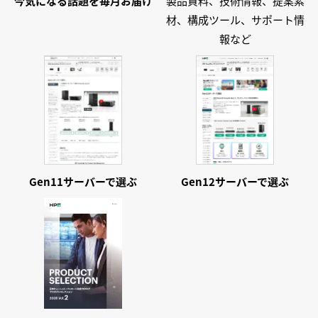
今気になる話題を
毎月お届け
製品資料、技術情報、提案素
世界で最も安心なサーバーHPE ProLiant Compute Gen12
材、構成ツール、サポート情
安心 ～業界に先駆けたセキュリティ～
報など
世界で最も安心なサーバーHPE ProLiant Compute Gen12
自動化 ～AI主導の運用管理～
【前世紀AI技術者が語るシリーズ】卓上扇風機を自作する
HPE社員が液冷技術を語る
加速するITサステナビリティ‐AI時代に対応するエネルギー
効率の向上と冷却
HPE Linux技術情報サイトの歩き方～Linux技術情報サイト
をリニューアルしました～
Gen11サーバーで
選ぶ
Gen12サーバーで
選ぶ
ITサステナビリティ HPE Discover More AI 東京 2025イベ
ントレポート
進むサステナブルIT活用 ‐ AI普及に向けたサーバーの省エ
ネルギー対策
HPE Aruba Networking ClientMatchによるWi-Fi接続の最
適化
子供たちがAIとサーバーを学んだ日 ～ HPE Family Day
2024 ～